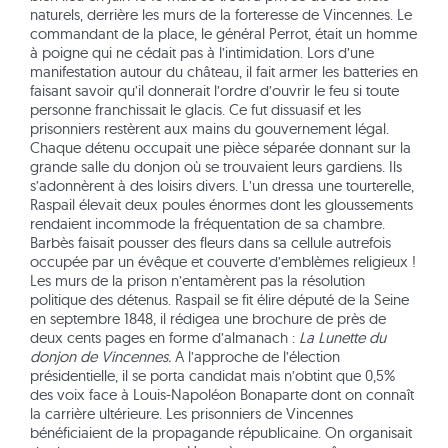
naturels, derrière les murs de la forteresse de Vincennes. Le
commandant de la place, le général Perrot, était un homme
à poigne qui ne cédait pas à l’intimidation. Lors d’une
manifestation autour du château, il fait armer les batteries en
faisant savoir qu’il donnerait l’ordre d’ouvrir le feu si toute
personne franchissait le glacis. Ce fut dissuasif et les
prisonniers restèrent aux mains du gouvernement légal.
Chaque détenu occupait une pièce séparée donnant sur la
grande salle du donjon où se trouvaient leurs gardiens. Ils
s’adonnèrent à des loisirs divers. L’un dressa une tourterelle,
Raspail élevait deux poules énormes dont les gloussements
rendaient incommode la fréquentation de sa chambre.
Barbès faisait pousser des fleurs dans sa cellule autrefois
occupée par un évêque et couverte d’emblèmes religieux !
Les murs de la prison n’entamèrent pas la résolution
politique des détenus. Raspail se fit élire député de la Seine
en septembre 1848, il rédigea une brochure de près de
deux cents pages en forme d’almanach :
La Lunette du
donjon de Vincennes.
A l’approche de l’élection
présidentielle, il se porta candidat mais n’obtint que 0,5%
des voix face à Louis-Napoléon Bonaparte dont on connaît
la carrière ultérieure. Les prisonniers de Vincennes
bénéficiaient de la propagande républicaine. On organisait