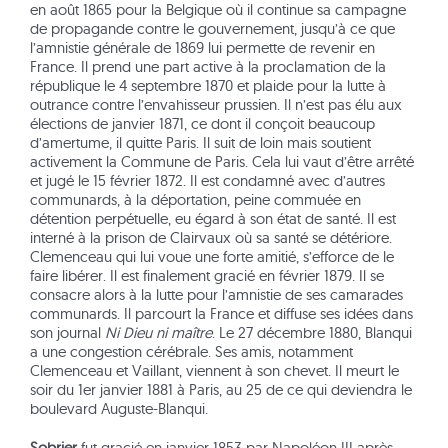
en août 1865 pour la Belgique où il continue sa campagne
de propagande contre le gouvernement, jusqu’à ce que
l’amnistie générale de 1869 lui permette de revenir en
France. Il prend une part active à la proclamation de la
république le 4 septembre 1870 et plaide pour la lutte à
outrance contre l’envahisseur prussien. Il n’est pas élu aux
élections de janvier 1871, ce dont il conçoit beaucoup
d’amertume, il quitte Paris. Il suit de loin mais soutient
activement la Commune de Paris. Cela lui vaut d’être arrêté
et jugé le 15 février 1872. Il est condamné avec d’autres
communards, à la déportation, peine commuée en
détention perpétuelle, eu égard à son état de santé. Il est
interné à la prison de Clairvaux où sa santé se détériore.
Clemenceau qui lui voue une forte amitié, s’efforce de le
faire libérer. Il est finalement gracié en février 1879. Il se
consacre alors à la lutte pour l’amnistie de ses camarades
communards. Il parcourt la France et diffuse ses idées dans
son journal
Ni Dieu ni maître
. Le 27 décembre 1880, Blanqui
a une congestion cérébrale. Ses amis, notamment
Clemenceau et Vaillant, viennent à son chevet. Il meurt le
soir du 1er janvier 1881 à Paris, au 25 de ce qui deviendra le
boulevard Auguste-Blanqui.
Sobrier
fut gracié en janvier 1853 par Napoléon III après