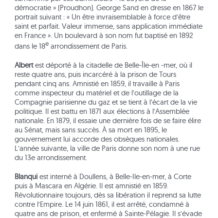
démocratie » (Proudhon). George Sand en dresse en 1867 le
portrait suivant : « Un être invraisemblable à force d’être
saint et parfait. Valeur immense, sans application immédiate
en France ». Un boulevard à son nom fut baptisé en 1892
e
dans le 18
arrondissement de Paris.
Albert
est déporté à la citadelle de Belle-Île-en -mer, où il
reste quatre ans, puis incarcéré à la prison de Tours
pendant cinq ans. Amnistié en 1859, il travaille à Paris
comme inspecteur du matériel et de l’outillage de la
Compagnie parisienne du gaz et se tient à l’écart de la vie
politique. Il est battu en 1871 aux élections à l’Assemblée
nationale. En 1879, il essaie une dernière fois de se faire élire
au Sénat, mais sans succès. À sa mort en 1895, le
gouvernement lui accorde des obsèques nationales.
L’année suivante, la ville de Paris donne son nom à une rue
du 13e arrondissement.
Blanqui
est interné à Doullens, à Belle-Ile-en-mer, à Corte
puis à Mascara en Algérie. Il est amnistié en 1859.
Révolutionnaire toujours, dès sa libération il reprend sa lutte
contre l’Empire. Le 14 juin 1861, il est arrêté, condamné à
quatre ans de prison, et enfermé à Sainte-Pélagie. Il s’évade