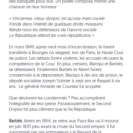
des banquets pour eux. Un poète composa même une
chanson en leur honneur :
« Vincennes, vieux donjon, toi qu’une main royale
Fonda dans l’intérêt de quelques droits mesquins
Rends-nous les défenseurs de l’œuvre sociale
La République attend les vrais républicains.
»
En mars 1849, après neuf mois d’incarcération, ils furent
transférés à Bourges où siégeait, loin de Paris, la Haute Cour
de justice. Les débats furent violents, les accusés récusant la
compétence de la Cour. En plus, certains, Blanqui et Barbès,
se détestaient. Finalement Barbès et Albert furent
condamnés à la déportation, Blanqui à dix ans de prison, le
député socialiste Joseph Sobrier à sept ans et Raspail à six
ans. Le général Amable de Courtais fut acquitté.
Que devinrent les condamnés ? Peu accomplirent
l’intégralité de leur peine. Paradoxalement, le Second
Empire fut plus clément que la IIe République.
Barbès
, libéré en 1854, se retira aux Pays-Bas où il mourut
en juin 1870 peu avant la chute du Second empire. Il fut
surnommé par ses admirateurs « le Bayard de la