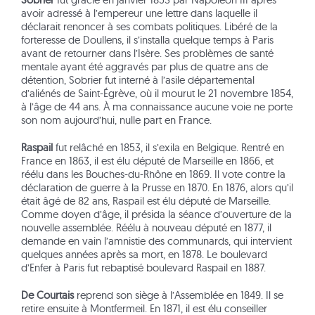
avoir adressé à l’empereur une lettre dans laquelle il
déclarait renoncer à ses combats politiques. Libéré de la
forteresse de Doullens, il s’installa quelque temps à Paris
avant de retourner dans l’Isère. Ses problèmes de santé
mentale ayant été aggravés par plus de quatre ans de
détention, Sobrier fut interné à l’asile départemental
d’aliénés de Saint-Égrève, où il mourut le 21 novembre 1854,
à l’âge de 44 ans. À ma connaissance aucune voie ne porte
son nom aujourd’hui, nulle part en France.
Raspail
fut relâché en 1853, il s’exila en Belgique. Rentré en
France en 1863, il est élu député de Marseille en 1866, et
réélu dans les Bouches-du-Rhône en 1869. Il vote contre la
déclaration de guerre à la Prusse en 1870. En 1876, alors qu’il
était âgé de 82 ans, Raspail est élu député de Marseille.
Comme doyen d’âge, il présida la séance d’ouverture de la
nouvelle assemblée. Réélu à nouveau député en 1877, il
demande en vain l’amnistie des communards, qui intervient
quelques années après sa mort, en 1878. Le boulevard
d’Enfer à Paris fut rebaptisé boulevard Raspail en 1887.
De Courtais
reprend son siège à l’Assemblée en 1849. Il se
retire ensuite à Montfermeil. En 1871, il est élu conseiller