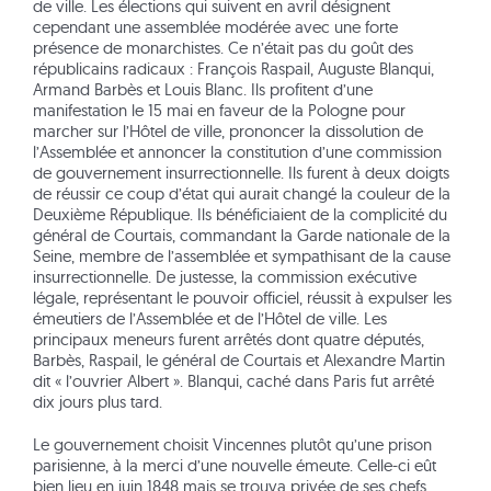
de ville. Les élections qui suivent en avril désignent
cependant une assemblée modérée avec une forte
présence de monarchistes. Ce n’était pas du goût des
républicains radicaux : François Raspail, Auguste Blanqui,
Armand Barbès et Louis Blanc. Ils profitent d’une
manifestation le 15 mai en faveur de la Pologne pour
marcher sur l’Hôtel de ville, prononcer la dissolution de
l’Assemblée et annoncer la constitution d’une commission
de gouvernement insurrectionnelle. Ils furent à deux doigts
de réussir ce coup d’état qui aurait changé la couleur de la
Deuxième République. Ils bénéficiaient de la complicité du
général de Courtais, commandant la Garde nationale de la
Seine, membre de l’assemblée et sympathisant de la cause
insurrectionnelle. De justesse, la commission exécutive
légale, représentant le pouvoir officiel, réussit à expulser les
émeutiers de l’Assemblée et de l’Hôtel de ville. Les
principaux meneurs furent arrêtés dont quatre députés,
Barbès, Raspail, le général de Courtais et Alexandre Martin
dit « l’ouvrier Albert ». Blanqui, caché dans Paris fut arrêté
dix jours plus tard.
Le gouvernement choisit Vincennes plutôt qu’une prison
parisienne, à la merci d’une nouvelle émeute. Celle-ci eût
bien lieu en juin 1848 mais se trouva privée de ses chefs