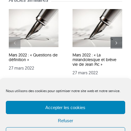
Mars 2022 : « Questions de
Mars 2022 : « La
définition »
mirandolesque et brève
vie de Jean Pic »
27 mars 2022
27 mars 2022
Nous utilisons des cookies pour optimiser notre site web et notre service.
Accepter les cookies
© FNEP 2025. Tous droits réservés -
Mentions légales
-
Refuser
WebDesign : INFO Service -
WEB Créations
17138 Puilboreau