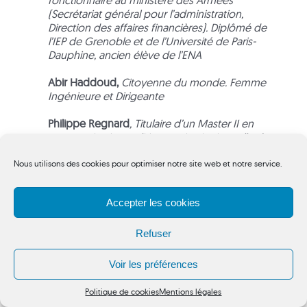
fonctionnaire au ministère des Armées
(Secrétariat général pour l’administration,
Direction des affaires financières). Diplômé de
l’IEP de Grenoble et de l’Université de Paris-
Dauphine, ancien élève de l’ENA
Abir Haddoud,
Citoyenne du monde. Femme
Ingénieure et Dirigeante
Philippe Regnard
, Titulaire d’un Master II en
communication politique et institutionnelle de
l’Université Paris I Sorbonne, groupe La Poste
directeur des affaires publiques et des relations
Nous utilisons des cookies pour optimiser notre site web et notre service.
institutionnelles, en 2017, il a été rapporteur de la
stratégie nationale pour un numérique inclusif
Accepter les cookies
auprès du secrétaire d’État au numérique,
secrétaire général du think tank Renaissance
numérique
Refuser
Haissam Luc Weh
b
e,
Diplômé de l’Institut
Voir les préférences
National Polytechnique de Grenoble, dirige le
département commercial des produits et
Politique de cookies
Mentions légales
systèmes de Siemens Smart Infrastructure en