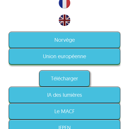
Norvège
Union européenne
Télécharger
IA des lumières
Le MACF
IFPEN