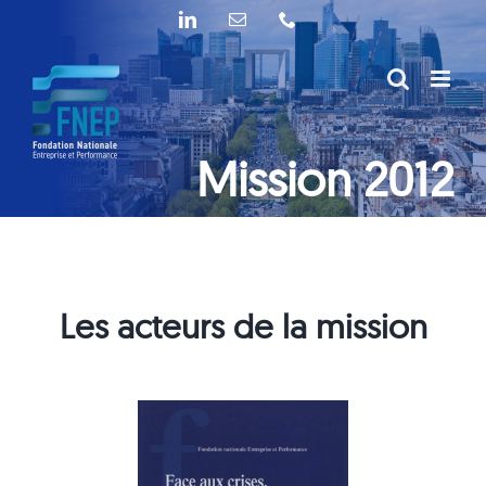
Passer
LinkedIn
Email
Téléphone
au
contenu
Mission 2012
Les acteurs de la mission