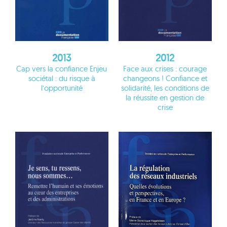
2013
2012
Cap vers la confiance Enjeu
Face aux crises : courage
sociétal : du risque à
changeons ! Confiance et
l’opportunité
solidarité, les conditions de
la réussite en gestion de
crise