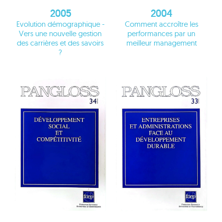
2005
2004
Evolution démographique -
Comment accroître les
Vers une nouvelle gestion
performances par un
des carrières et des savoirs
meilleur management
?