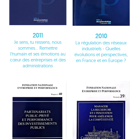
2011
2010
Je sens, tu ressens, nous
La régulation des réseaux
sommes… Remettre
industriels - Quelles
l’humain et ses émotions au
évolutions et perspectives,
cœur des entreprises et des
en France et en Europe ?
administrations