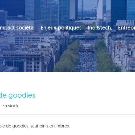
Impact sociétal
Enjeux politiques
Ind.&tech.
Entrepr
 de goodies
En stock
e de goodies, sauf pin’s et timbres.