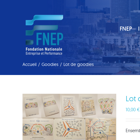
Passer
au
contenu
FNEP
Accueil
/
Goodies
/
Lot de goodies
Lot
10,00
€
Ensembl