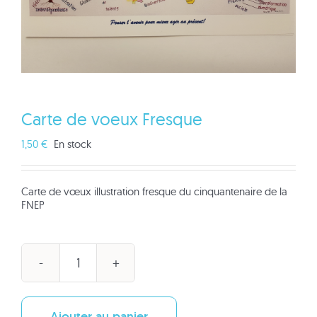
Carte de voeux Fresque
1,50
€
En stock
Carte de vœux illustration fresque du cinquantenaire de la
FNEP
quantité
de
Carte
de
Ajouter au panier