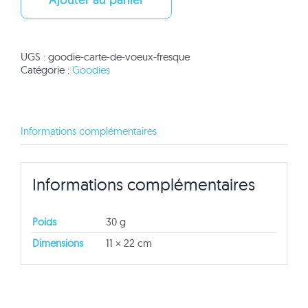
voeux
Fresque
UGS :
goodie-carte-de-voeux-fresque
Catégorie :
Goodies
Informations complémentaires
Informations complémentaires
Poids
30 g
Dimensions
11 × 22 cm