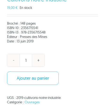
19,00
€
En stock
Broché : 148 pages
ISBN-10 : 2356715541
ISBN-13 : 978-2356715548
Éditeur : Presses des Mines
Date : 13 juin 2019
quantité
de
Cultivons
notre
Ajouter au panier
industrie
UGS :
2019-cultivons-notre-industrie
Catégorie :
Ouvrages